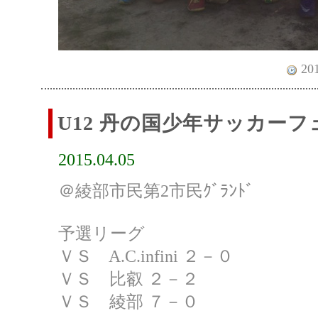
201
U12 丹の国少年サッカー
2015.04.05
＠綾部市民第2市民ｸﾞﾗﾝﾄﾞ
予選リーグ
ＶＳ A.C.infini ２－０
ＶＳ 比叡 ２－２
ＶＳ 綾部 ７－０