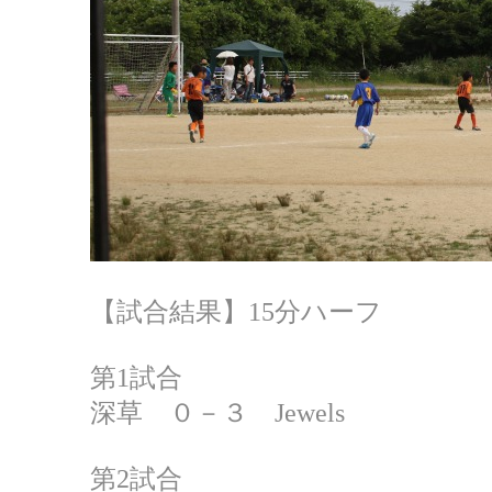
【試合結果】15分ハーフ
第1試合
深草 ０－３ Jewels
第2試合