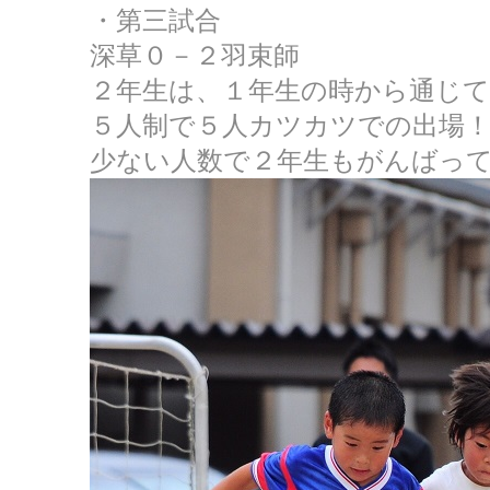
・第三試合
深草０－２羽束師
２年生は、１年生の時から通じ
５人制で５人カツカツでの出場
少ない人数で２年生もがんばっ