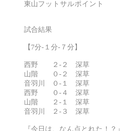
東山フットサルポイント
試合結果
【7分‐１分‐７分】
西野 ２‐２ 深草
山階 ０‐２ 深草
音羽川 ０‐１ 深草
西野 ０‐４ 深草
山階 ２‐１ 深草
音羽川 ２‐３ 深草
『今日は、なん点とれた！？』