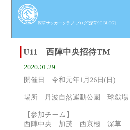
深草サッカークラブ ブログ[深草SC BLOG]
U11 西陣中央招待TM
2020.01.29
開催日 令和元年1月26日(日)
場所 丹波自然運動公園 球戯場
【参加チーム】
西陣中央 加茂 西京極 深草