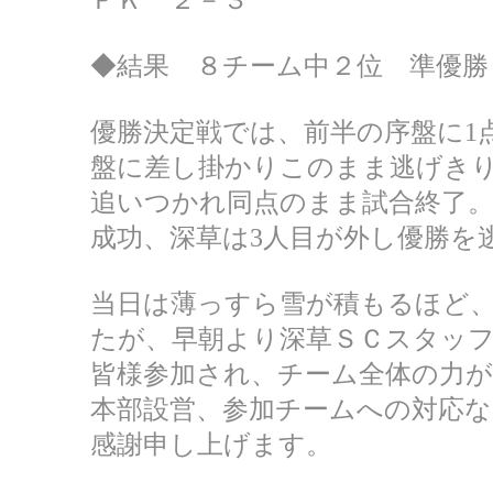
◆結果 ８チーム中２位 準優勝
優勝決定戦では、前半の序盤に1
盤に差し掛かりこのまま逃げき
追いつかれ同点のまま試合終了。
成功、深草は3人目が外し優勝を
当日は薄っすら雪が積もるほど
たが、早朝より深草ＳＣスタッ
皆様参加され、チーム全体の力
本部設営、参加チームへの対応
感謝申し上げます。