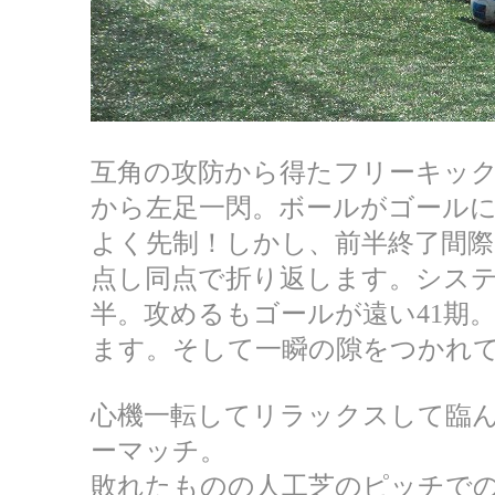
互角の攻防から得たフリーキッ
から左足一閃。ボールがゴール
よく先制！しかし、前半終了間
点し同点で折り返します。シス
半。攻めるもゴールが遠い41期
ます。そして一瞬の隙をつかれ
心機一転してリラックスして臨ん
ーマッチ。
敗れたものの人工芝のピッチで