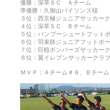
優勝：深草ＳＣ Ａチーム
準優勝：久御山バイソンズ様
３位：西京極ジュニアサッカー
４位：深草ＳＣ Ｂチーム
５位：バンブーシュートフット
６位：羽束師ジュニアフットボ
７位：巨椋ボンバーズサッカー
８位：翼イレブンサッカークラ
ＭＶＰ：Ａチーム＃８、Ｂチーム