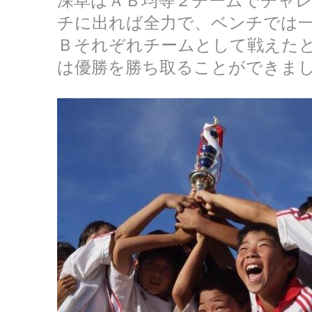
深草はＡＢ均等２チームでチャ
チに出れば全力で、ベンチでは
Ｂそれぞれチームとして戦えた
は優勝を勝ち取ることができま