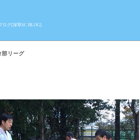
グ[深草SC BLOG]
期2部リーグ