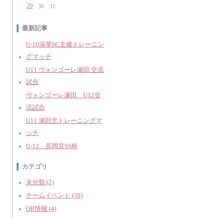
29
30
31
最新記事
U-10深草SC主催トレーニン
グマッチ
U11 ヴォンゴーレ瀬田 交流
試合
ヴォンゴーレ瀬田 U12交
流試合
U11 瀬田北トレーニングマ
ッチ
U-12 長岡京SS杯
カテゴリ
未分類 (2)
チームイベント (38)
OB情報 (4)