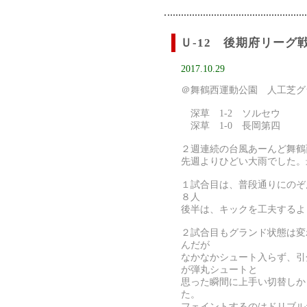
Ｕ-12 後期府リーグ戦
2017.10.29
＠舞鶴西運動公園 人工芝グ
深草 1-2 ソルセウ
深草 1-0 長岡第四
２週連続の台風あーんど舞鶴
先週よりひどい大雨でした。最
１試合目は、普段通りにのぞん
８人
後半は、キックを工夫するよ
２試合目もグランド状態は変
んだが
なかなかシュート入らず、引
が弾丸シュートと
思った瞬間に上手い切替しか
た。
フェイントするのはドリブル