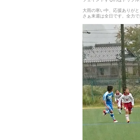
大雨の寒い中、応援ありがと
さぁ来週は全日です。全力で