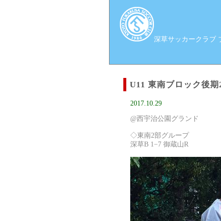
深草サッカークラブ ブロ
U11 東南ブロック後
2017.10.29
@西宇治公園グランド
◇東南2部グループ
深草B 1−7 御蔵山R