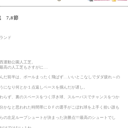
 7,8節
ランド
西運動公園人工芝。
高の人工芝もさすがに....
だ前半は、ボールまったく飛ばず....いいとこなしでダダ疲れ～の
うになり何とか１点返しペースを掴んだが遅し。
わらず、裏のスペースをつく浮き球、スルーパスでチャンスをつか
分かなと思われた時間帯にＤＦの選手がこぼれ球を上手く拾い誰も
らの左足ループシュートが決まった決勝点!!!最高のシュートでし
だけではないよね。