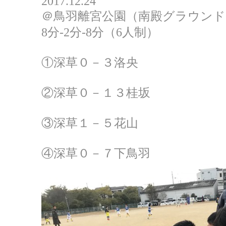
2017.12.24
＠鳥羽離宮公園（南殿グラウンド
8分-2分-8分（6人制）
①深草０－３洛央
②深草０－１３桂坂
③深草１－５花山
④深草０－７下鳥羽