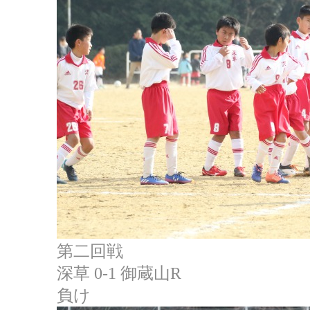
第二回戦
深草 0-1 御蔵山R
負け