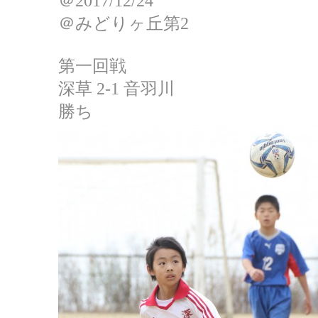
＠2017/12/24
＠みどりヶ丘第2
第一回戦
深草 2-1 音羽川
勝ち