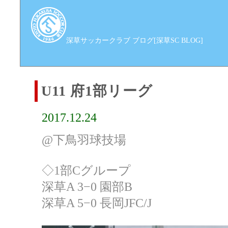
深草サッカークラブ ブログ[深草SC BLOG]
U11 府1部リーグ
2017.12.24
@下鳥羽球技場
◇1部Cグループ
深草A 3−0 園部B
深草A 5−0 長岡JFC/J