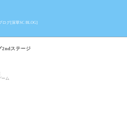
グ[深草SC BLOG]
グ2ndステージ
校
ゲーム