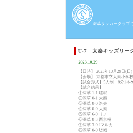
深草サッカークラブ ブロ
U-7 太秦キッズリー
2023.10.29
【日時】 2023年10月29日(日)
【会場】 京都市立太秦小学
【試合形式】5人制 8分1本
【試合結果】
①深草 1-1 嵯峨
②深草 0-1 太秦
③深草 0-0 洛央
④深草 0-0 太秦
⑤深草 6-0 リノ
⑥深草 0-3 西京極
⑦深草 3-0 Jマルカ
⑧深草 0-0 嵯峨