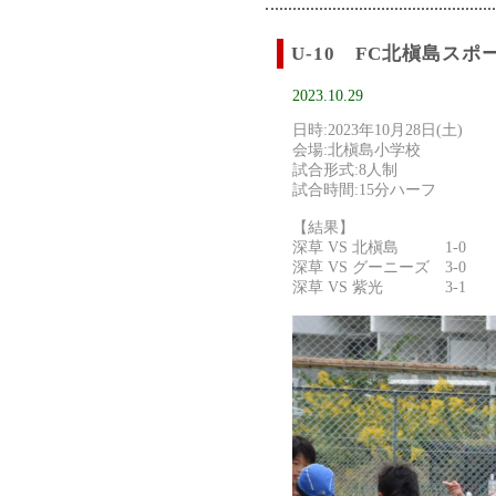
U-10 FC北槇島ス
2023.10.29
日時:2023年10月28日(土)
会場:北槇島小学校
試合形式:8人制
試合時間:15分ハーフ
【結果】
深草 VS 北槇島 1-0
深草 VS グーニーズ 3-0
深草 VS 紫光 3-1