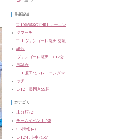
29
30
31
最新記事
U-10深草SC主催トレーニン
グマッチ
U11 ヴォンゴーレ瀬田 交流
試合
ヴォンゴーレ瀬田 U12交
流試合
U11 瀬田北トレーニングマ
ッチ
U-12 長岡京SS杯
カテゴリ
未分類 (2)
チームイベント (38)
OB情報 (4)
U-12/41期生 (155)