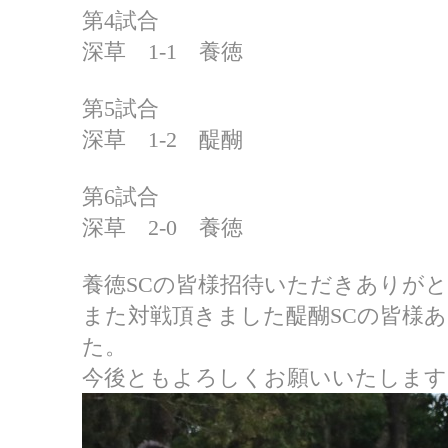
第4試合
深草 1-1 養徳
第5試合
深草 1-2 醍醐
第6試合
深草 2-0 養徳
養徳SCの皆様招待いただきありが
また対戦頂きました醍醐SCの皆様
た。
今後ともよろしくお願いいたします