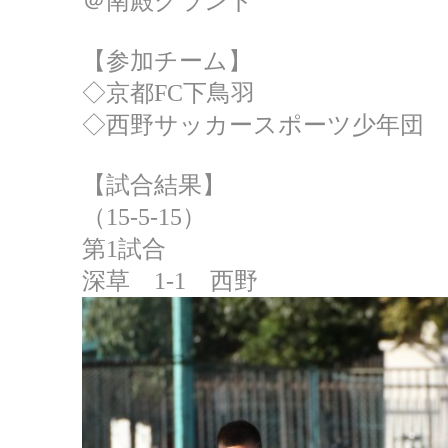
＠南殿グランド
【参加チーム】
◇京都FC下鳥羽
◇西野サッカースポーツ少年団
【試合結果】
（15-5-15）
第1試合
深草 1-1 西野