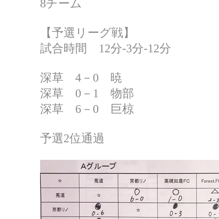
8チーム
【予選リーグ戦】
試合時間 12分‐3分‐12分
深草 4－0 暁
深草 0－1 物部
深草 6－0 巨椋
予選2位通過