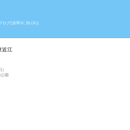
グ[深草SC BLOG]
東近江
日)
動公園