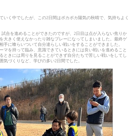
ていく中でしたが、この2日間はポカポカ陽気の秋晴で、気持ちよく
く試合を進めることができたのですが、2日目は点が入らない焦りか
を大きく使えなかったり雑なプレーになってしまいました。最終ゲ
相手に喰らいついて自分達らしい戦いをすることができました。
ーマを持って臨み、意識できているときには良い戦いを進めること
るときには周りを見ることができず自分たちで苦しい戦いをしてし
囲気づくりなど、学びの多い2日間でした。