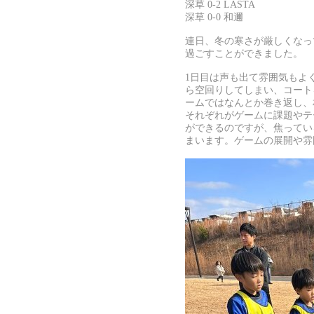
深草 0-2 LASTA
深草 0-0 和邇
連日、冬の寒さが厳しくなっ
過ごすことができました。
1日目は声も出て雰囲気もよ
ら空回りしてしまい、コート
ームではなんとか巻き返し、
それぞれがゲームに課題やテ
ができるのですが、焦ってい
まいます。ゲームの展開や雰