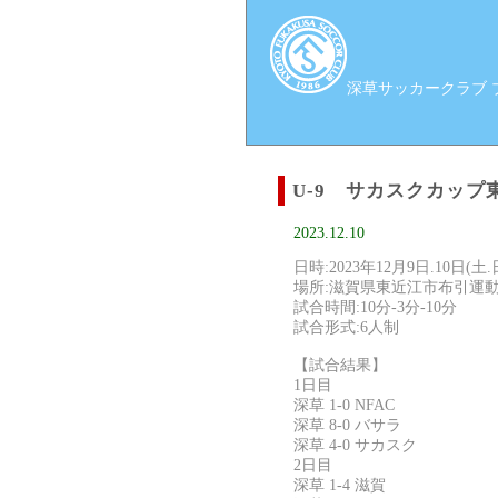
深草サッカークラブ ブロ
U-9 サカスクカップ
2023.12.10
日時:2023年12月9日.10日(土.
場所:滋賀県東近江市布引運
試合時間:10分-3分-10分
試合形式:6人制
【試合結果】
1日目
深草 1-0 NFAC
深草 8-0 バサラ
深草 4-0 サカスク
2日目
深草 1-4 滋賀