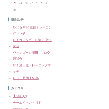
24
25
26
27
28
29
30
31
最新記事
U-10深草SC主催トレーニン
グマッチ
U11 ヴォンゴーレ瀬田 交流
試合
ヴォンゴーレ瀬田 U12交
流試合
U11 瀬田北トレーニングマ
ッチ
U-12 長岡京SS杯
カテゴリ
未分類 (2)
チームイベント (38)